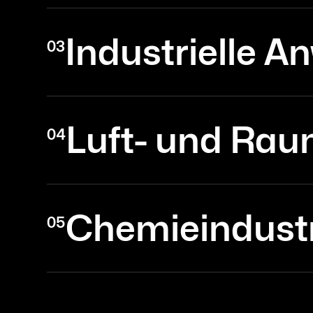
Industrielle 
03
Luft- und Rau
04
Chemieindust
05