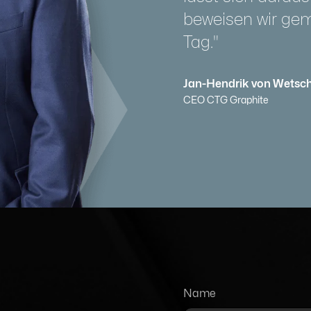
beweisen wir ge
Tag."
Jan-Hendrik von Wetsch
CEO CTG Graphite
Name