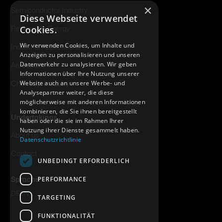
×
Semiconductor Industry
Diese Webseite verwendet
Cookies.
Renewable Energy
Wir verwenden Cookies, um Inhalte und
Industrial Applications
Anzeigen zu personalisieren und unseren
Datenverkehr zu analysieren. Wir geben
Aerospace
Informationen über Ihre Nutzung unserer
Website auch an unsere Werbe- und
Chemical Industry
Analysepartner weiter, die diese
möglicherweise mit anderen Informationen
kombinieren, die Sie ihnen bereitgestellt
Undertakings
haben oder die sie im Rahmen Ihrer
Nutzung ihrer Dienste gesammelt haben.
About us
Datenschutzrichtlinie
Contact
UNBEDINGT ERFORDERLICH
PERFORMANCE
Sprache
DE
EN
TARGETING
FUNKTIONALITÄT